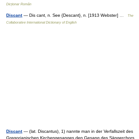
Dicționar Român
Discant
— Dis cant, n. See {Descant}, n. [1913 Webster] …
The
Collaborative International Dictionary of English
Discant
— (lat. Discantus), 1) nannte man in der Verfallszeit des
Gregorianischen Kirchengesanges den Gesang des Sängerchors,