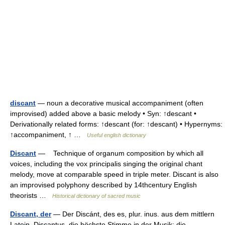
discant
— noun a decorative musical accompaniment (often
improvised) added above a basic melody • Syn: ↑descant •
Derivationally related forms: ↑descant (for: ↑descant) • Hypernyms:
↑accompaniment, ↑ …
Useful english dictionary
Discant
— Technique of organum composition by which all
voices, including the vox principalis singing the original chant
melody, move at comparable speed in triple meter. Discant is also
an improvised polyphony described by 14thcentury English
theorists …
Historical dictionary of sacred music
Discant, der
— Der Discánt, des es, plur. inus. aus dem mittlern
Latein. Discantus, die höchste Stimme in der Musik; die