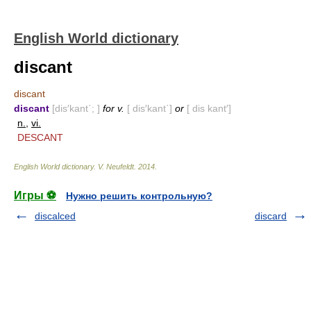
English World dictionary
discant
discant
discant
[dis′kant΄; ]
for v.
[ dis′kant΄]
or
[ dis kant′]
n.
,
vi.
DESCANT
English World dictionary
.
V. Neufeldt
.
2014
.
Игры ⚽
Нужно решить контрольную?
discalced
discard