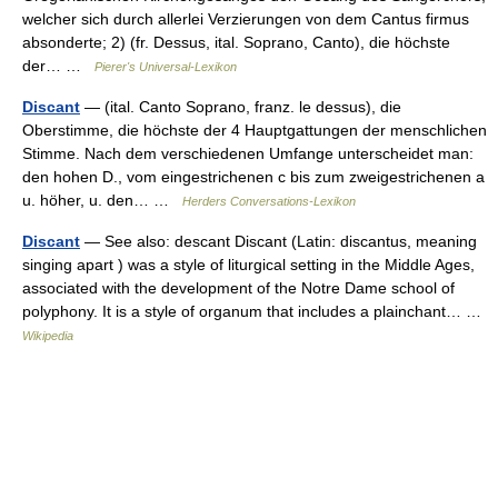
welcher sich durch allerlei Verzierungen von dem Cantus firmus
absonderte; 2) (fr. Dessus, ital. Soprano, Canto), die höchste
der… …
Pierer's Universal-Lexikon
Discant
— (ital. Canto Soprano, franz. le dessus), die
Oberstimme, die höchste der 4 Hauptgattungen der menschlichen
Stimme. Nach dem verschiedenen Umfange unterscheidet man:
den hohen D., vom eingestrichenen c bis zum zweigestrichenen a
u. höher, u. den… …
Herders Conversations-Lexikon
Discant
— See also: descant Discant (Latin: discantus, meaning
singing apart ) was a style of liturgical setting in the Middle Ages,
associated with the development of the Notre Dame school of
polyphony. It is a style of organum that includes a plainchant… …
Wikipedia