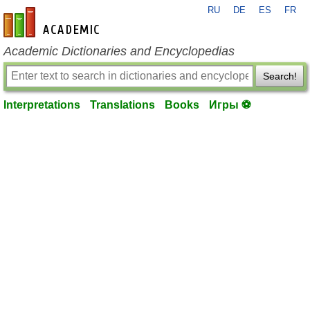
RU
DE
ES
FR
en-academic.com
Academic Dictionaries and Encyclopedias
Search!
Interpretations
Translations
Books
Игры ⚽