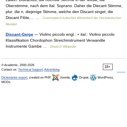
Oberstimme, nach dem Ital. Soprano. Daher die Diecant Stimme,
plur. die n, diejenige Stimme, welche den Discant singet; die
Discant Flöte,… …
Grammatisch-kritisches Wörterbuch der Hochdeutschen
Mundart
Discant-Geige
— Violino piccolo engl.: + ital.: Violino piccolo
Klassifikation Chordophon Streichinstrument Verwandte
Instrumente Gambe …
Deutsch Wikipedia
© Academic, 2000-2026
18+
Contact us:
Technical Support
,
Advertising
Dictionaries export
, created on PHP,
Joomla,
Drupal,
WordPress,
MODx.