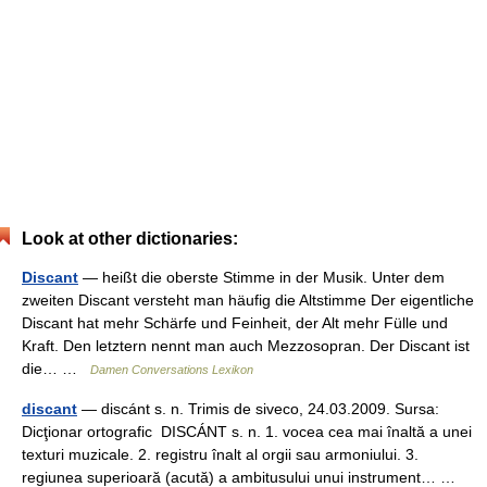
Look at other dictionaries:
Discant
— heißt die oberste Stimme in der Musik. Unter dem
zweiten Discant versteht man häufig die Altstimme Der eigentliche
Discant hat mehr Schärfe und Feinheit, der Alt mehr Fülle und
Kraft. Den letztern nennt man auch Mezzosopran. Der Discant ist
die… …
Damen Conversations Lexikon
discant
— discánt s. n. Trimis de siveco, 24.03.2009. Sursa:
Dicţionar ortografic DISCÁNT s. n. 1. vocea cea mai înaltă a unei
texturi muzicale. 2. registru înalt al orgii sau armoniului. 3.
regiunea superioară (acută) a ambitusului unui instrument… …